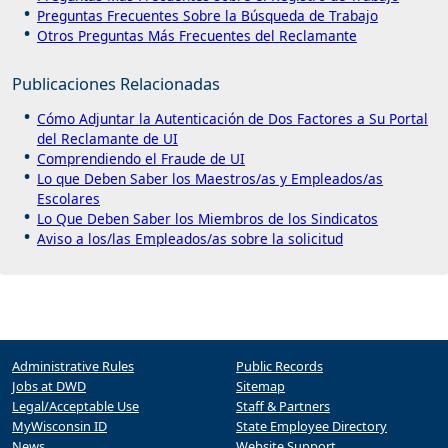
Preguntas Frecuentes Sobre la Búsqueda de Trabajo
Otros Preguntas Más Frecuentes del Reclamante
Publicaciones Relacionadas
Cómo Adjuntar la Autenticación de Dos Factores a Su Portal
del Reclamante de UI
Comprendiendo el Fraude de UI
Lo que Deben Saber los Maestros/as y Empleados/as
Escolares
Lo Que Deben Saber los Miembros de los Sindicatos
Aviso a los/las Empleados/as sobre la solicitud
Administrative Rules
Public Records
Jobs at DWD
Sitemap
Legal/Acceptable Use
Staff & Partners
MyWisconsin ID
State Employee Directory
News
Website Support