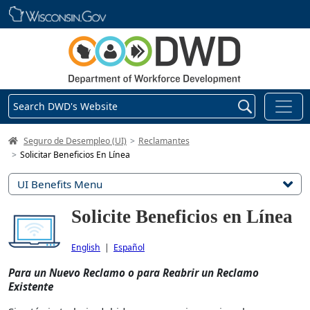
Skip main navigation
Search DWD's Website
DWD Homepage
Seguro de Desempleo (UI)
Reclamantes
Solicitar Beneficios En Línea
UI Benefits Menu
Solicite Beneficios en Línea
English
|
Español
Para un Nuevo Reclamo o para Reabrir un Reclamo
Existente